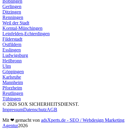
Böblingen
Gerlingen
Ditzingen
Renningen
Weil der Stadt
Korntal-Münchingen
Leinfelden-Echterdingen
Filderstadt
Ostfildern
Esslingen
Ludwigsburg
Heilbronn
Ulm
Göppingen
Karlsruhe
Mannheim
Pforzheim
Reutlingen
Tübingen
©
2026
SOX SICHERHEITSDIENST.
Impressum
Datenschutz
AGB
Mit
❤
gemacht von
adsXperts.de - SEO / Webdesign Marketing
Agentur
2026