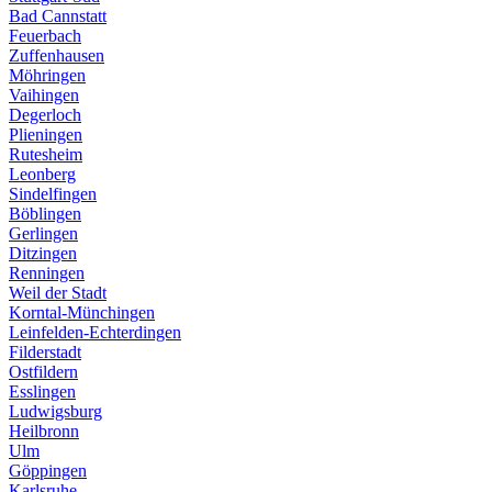
Bad Cannstatt
Feuerbach
Zuffenhausen
Möhringen
Vaihingen
Degerloch
Plieningen
Rutesheim
Leonberg
Sindelfingen
Böblingen
Gerlingen
Ditzingen
Renningen
Weil der Stadt
Korntal-Münchingen
Leinfelden-Echterdingen
Filderstadt
Ostfildern
Esslingen
Ludwigsburg
Heilbronn
Ulm
Göppingen
Karlsruhe