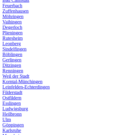
Bad Cannstatt
Feuerbach
Zuffenhausen
Möhringen
Vaihingen
Degerloch
Plieningen
Rutesheim
Leonberg
Sindelfingen
Böblingen
Gerlingen
Ditzingen
Renningen
Weil der Stadt
Korntal-Münchingen
Leinfelden-Echterdingen
Filderstadt
Ostfildern
Esslingen
Ludwigsburg
Heilbronn
Ulm
Göppingen
Karlsruhe