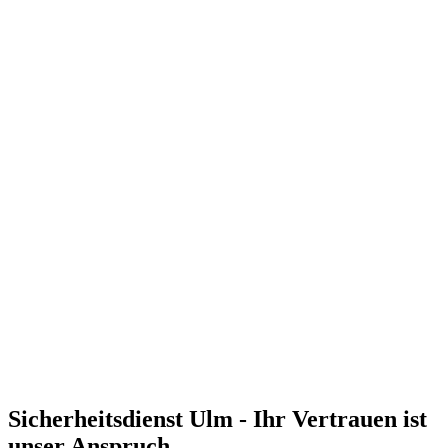
GPS-gesteuerte Einsatzkräfte und direkter Kontakt zur Polizei
Zertifizierte Sicherheitskräfte mit Erste-Hilfe-Ausbildung und
Deeskalationstraining
Umfassende Standortbegehung und maßgeschneiderte
Sicherheitskonzepte
Sicherheitsdienst
Ulm
- Ihr Vertrauen ist
unser Anspruch