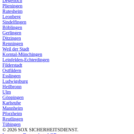
Degerloch
Plieningen
Rutesheim
Leonberg
Sindelfingen
Böblingen
Gerlingen
Ditzingen
Renningen
Weil der Stadt
Korntal-Münchingen
Leinfelden-Echterdingen
Filderstadt
Ostfildern
Esslingen
Ludwigsburg
Heilbronn
Ulm
Göppingen
Karlsruhe
Mannheim
Pforzheim
Reutlingen
Tübingen
©
2026
SOX SICHERHEITSDIENST.